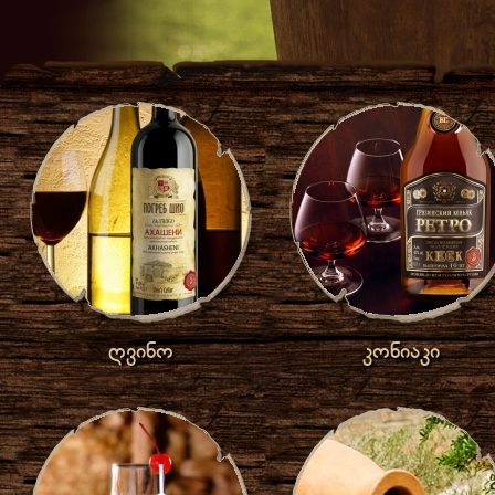
ღვინო
კონიაკი